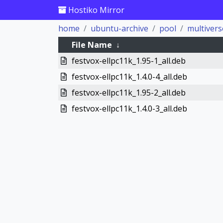
Hostiko Mirror
home
ubuntu-archive
pool
multivers
File Name
↓
festvox-ellpc11k_1.95-1_all.deb
festvox-ellpc11k_1.4.0-4_all.deb
festvox-ellpc11k_1.95-2_all.deb
festvox-ellpc11k_1.4.0-3_all.deb