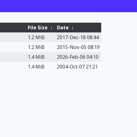
File Size
↓
Date
↓
1.2 MiB
2017-Dec-18 08:44
1.2 MiB
2015-Nov-05 08:19
1.4 MiB
2026-Feb-06 04:10
1.4 MiB
2004-Oct-07 21:21