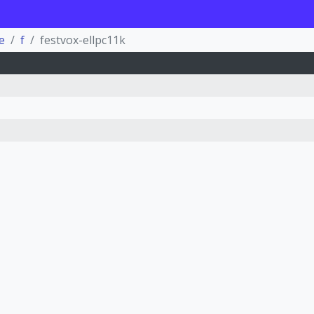
e
f
festvox-ellpc11k